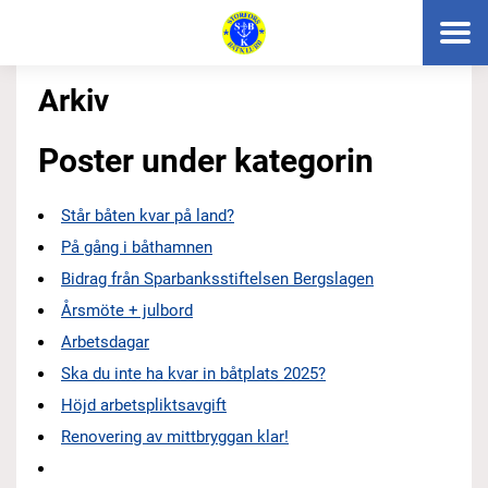
Arkiv
Poster under kategorin
Står båten kvar på land?
På gång i båthamnen
Bidrag från Sparbanksstiftelsen Bergslagen
Årsmöte + julbord
Arbetsdagar
Ska du inte ha kvar in båtplats 2025?
Höjd arbetspliktsavgift
Renovering av mittbryggan klar!