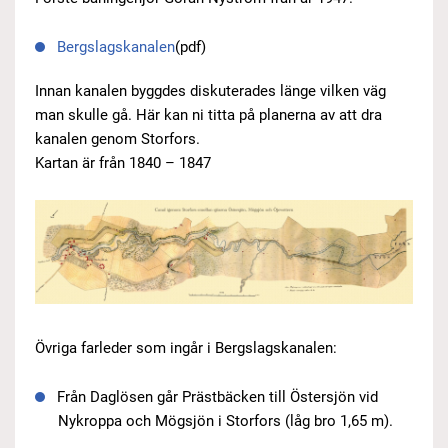
Bergslagskanalen
(pdf)
Innan kanalen byggdes diskuterades länge vilken väg
man skulle gå. Här kan ni titta på planerna av att dra
kanalen genom Storfors.
Kartan är från 1840 – 1847
Övriga farleder som ingår i Bergslagskanalen:
Från Daglösen går Prästbäcken till Östersjön vid
Nykroppa och Mögsjön i Storfors (låg bro 1,65 m).