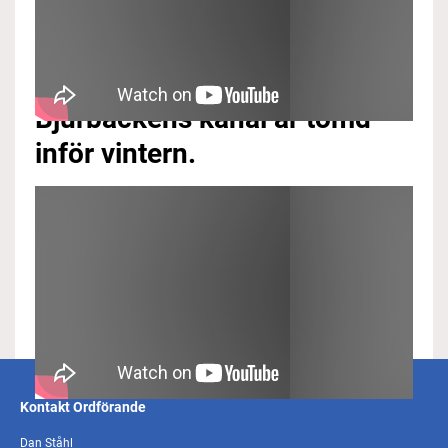
Höst i Bergslags kanal 2009.
Bjurbäckens kanal är tömd
inför vintern.
Kontakt Ordförande
Dan Ståhl