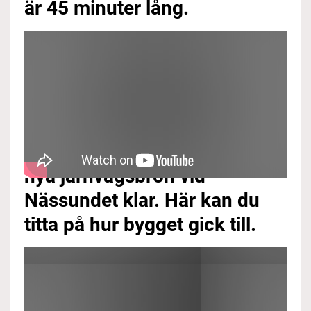
är 45 minuter lång.
I september 2010 blev den
nya järnvägsbron vid
Nässundet klar. Här kan du
titta på hur bygget gick till.