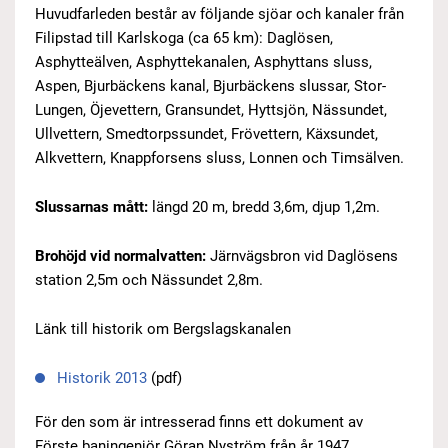
Huvudfarleden består av följande sjöar och kanaler från
Filipstad till Karlskoga (ca 65 km): Daglösen,
Asphytteälven, Asphyttekanalen, Asphyttans sluss,
Aspen, Bjurbäckens kanal, Bjurbäckens slussar, Stor-
Lungen, Öjevettern, Gransundet, Hyttsjön, Nässundet,
Ullvettern, Smedtorpssundet, Frövettern, Käxsundet,
Alkvettern, Knappforsens sluss, Lonnen och Timsälven.
Slussarnas mått:
längd 20 m, bredd 3,6m, djup 1,2m.
Brohöjd vid normalvatten:
Järnvägsbron vid Daglösens
station 2,5m och Nässundet 2,8m.
Länk till historik om Bergslagskanalen
Historik 2013
(pdf)
För den som är intresserad finns ett dokument av
Förste baningenjör Göran Nyström från år 1947.