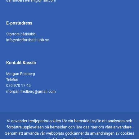
danandersstefan@gmail.com
E-postadress
Storfors båtklubb
info@storforsbatklubb.se
Kontakt Kassör
Morgan Fredberg
Telefon
070-970 17 45
morgan.fredberg@gmail.com
Vi använder tredjepartscookies för vår hemsida i syfte att analysera och
© 2026 - Storfors Båtklubb
förbättra upplevelsen på hemsidan och lära oss mer om våra användare.
Skapad av Pigment webbyrå
Genom att använda vår webbplats godkänner du användningen av cookies